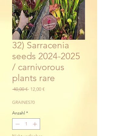
32) Sarracenia
seeds 2024-2025
/ carnivorous
plants rare
Standardpreis
Sale-
 40,00 € 
12,00 €
Preis
GRAINES70
Anzahl
*