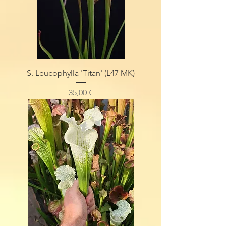
S. Leucophylla 'Titan' (L47 MK)
Preis
35,00 €