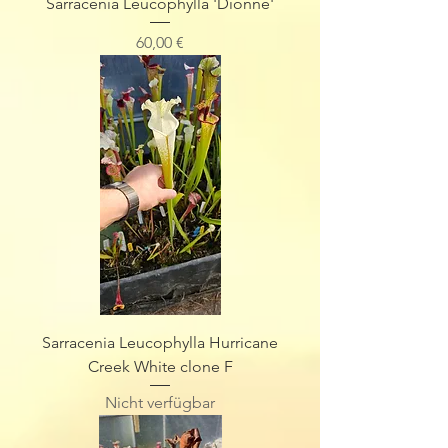
Sarracenia Leucophylla 'Dionne'
Preis
60,00 €
Sarracenia Leucophylla Hurricane
Creek White clone F
Nicht verfügbar