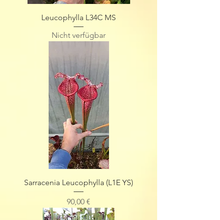
Leucophylla L34C MS
Nicht verfügbar
Sarracenia Leucophylla (L1E YS)
Preis
90,00 €