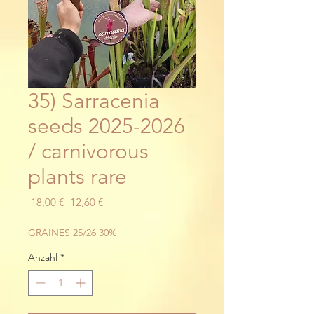
35) Sarracenia
seeds 2025-2026
/ carnivorous
plants rare
Standardpreis
Sale-
 18,00 € 
12,60 €
Preis
GRAINES 25/26 30%
Anzahl
*