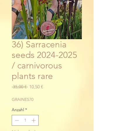
36) Sarracenia
seeds 2024-2025
/ carnivorous
plants rare
Standardpreis
Sale-
 35,00 € 
10,50 €
Preis
GRAINES70
Anzahl
*