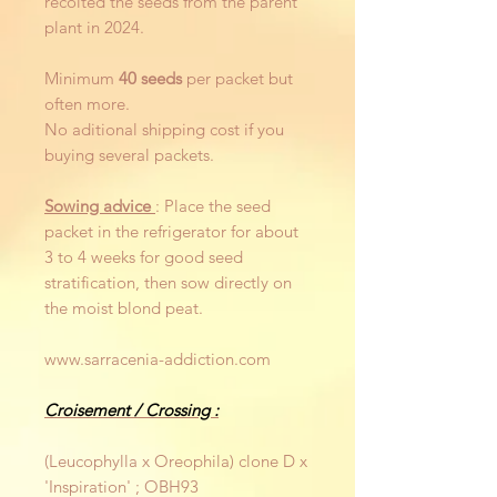
recolted the seeds from the parent
plant in 2024.
Minimum
40 seeds
per packet but
often more.
No aditional shipping cost if you
buying several packets.
Sowing advice
: Place the seed
packet in the refrigerator for about
3 to 4 weeks for good seed
stratification, then sow directly on
the moist blond peat.
www.sarracenia-addiction.com
Croisement / Crossing :
(Leucophylla x Oreophila) clone D x
'Inspiration' ; OBH93