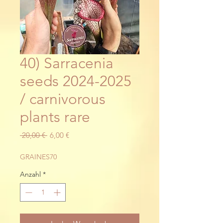
40) Sarracenia
seeds 2024-2025
/ carnivorous
plants rare
Standardpreis
Sale-
 20,00 € 
6,00 €
Preis
GRAINES70
Anzahl
*