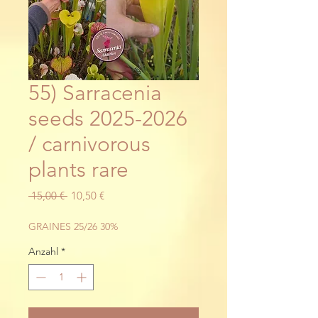
55) Sarracenia
seeds 2025-2026
/ carnivorous
plants rare
Standardpreis
Sale-
 15,00 € 
10,50 €
Preis
GRAINES 25/26 30%
Anzahl
*