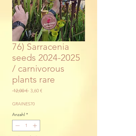
76) Sarracenia
seeds 2024-2025
/ carnivorous
plants rare
Standardpreis
Sale-
 12,00 € 
3,60 €
Preis
GRAINES70
Anzahl
*