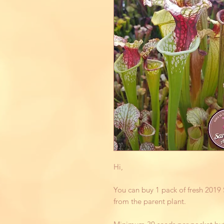
Hi,
You can buy 1 pack of fresh 2019 S
from the parent plant.