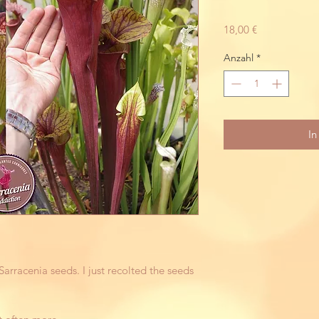
Preis
18,00 €
Anzahl
*
In
arracenia seeds. I just recolted the seeds