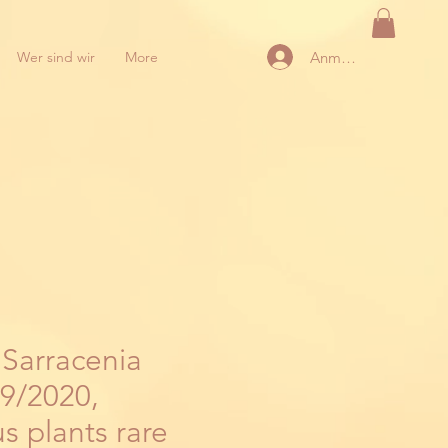
Anmelden
Wer sind wir
More
 Sarracenia
9/2020,
s plants rare