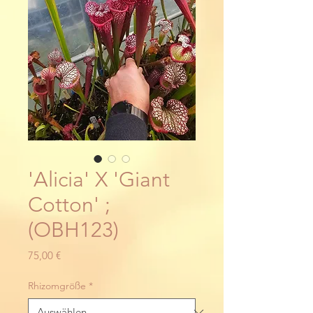
'Alicia' X 'Giant
Cotton' ;
(OBH123)
Preis
75,00 €
Rhizomgröße
*