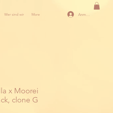
Anmelden
Wer sind wir
More
la x Moorei
ack, clone G