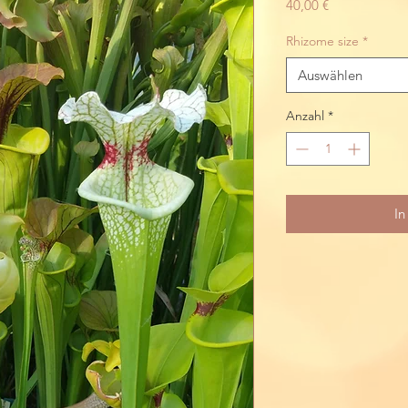
Preis
40,00 €
Rhizome size
*
Auswählen
Anzahl
*
In