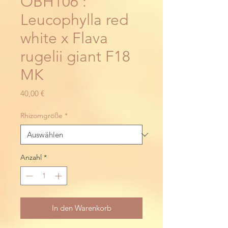
OBH106 :
Leucophylla red
white x Flava
rugelii giant F18
MK
Preis
40,00 €
Rhizomgröße
*
Anzahl
*
In den Warenkorb