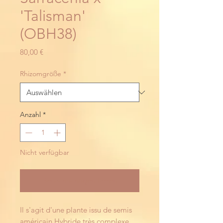
'Talisman'
(OBH38)
Preis
80,00 €
Rhizomgröße
*
Anzahl
*
Nicht verfügbar
Benachrichtigen lassen
Il s'agit d'une plante issu de semis 
américain.Hybride très complexe 