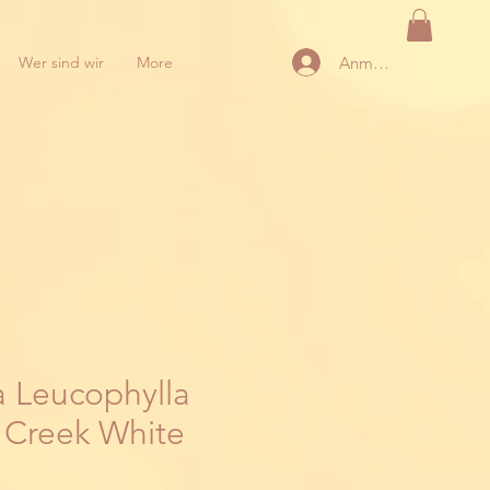
Anmelden
Wer sind wir
More
a Leucophylla
 Creek White