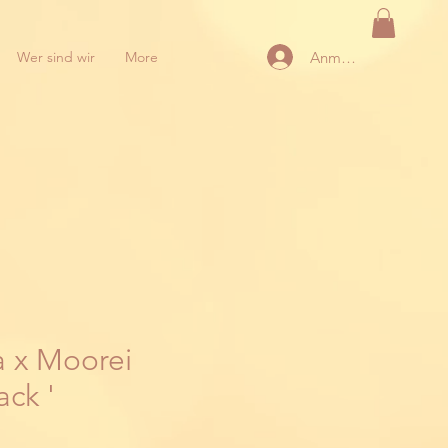
Anmelden
Wer sind wir
More
a x Moorei
ack '