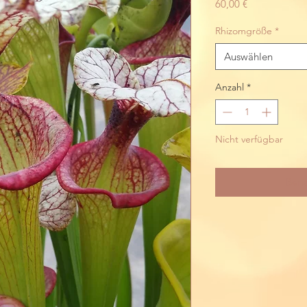
Preis
60,00 €
Rhizomgröße
*
Auswählen
Anzahl
*
Nicht verfügbar
Bena