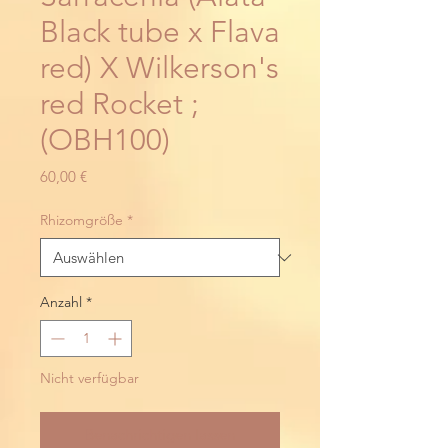
Black tube x Flava
red) X Wilkerson's
red Rocket ;
(OBH100)
Preis
60,00 €
Rhizomgröße
*
Anzahl
*
Nicht verfügbar
Benachrichtigen lassen