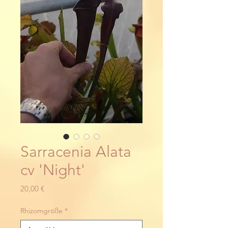
Sarracenia Alata
cv 'Night'
Preis
20,00 €
Rhizomgröße
*