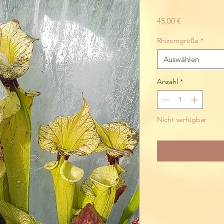
Preis
45,00 €
Rhizomgröße
*
Auswählen
Anzahl
*
Nicht verfügbar
Bena