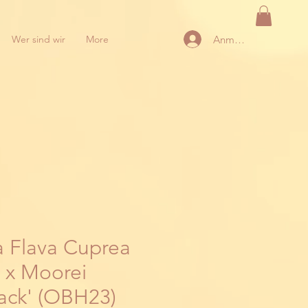
Anmelden
Wer sind wir
More
a Flava Cuprea
 x Moorei
lack' (OBH23)