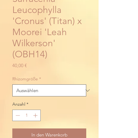
Leucophylla
'Cronus' (Titan) x
Moorei 'Leah
Wilkerson'
(OBH14)
Preis
40,00 €
Rhizomgröße
*
Anzahl
*
In den Warenkorb