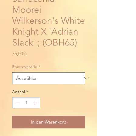
Moorei
Wilkerson's White
Knight X 'Adrian
Slack' ; (OBH65)
Preis
75,00 €
Rhizomgröße
*
Anzahl
*
In den Warenkorb