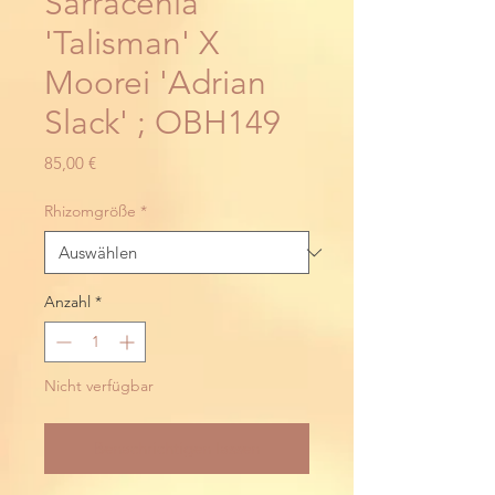
Sarracenia
'Talisman' X
Moorei 'Adrian
Slack' ; OBH149
Preis
85,00 €
Rhizomgröße
*
Anzahl
*
Nicht verfügbar
Benachrichtigen lassen