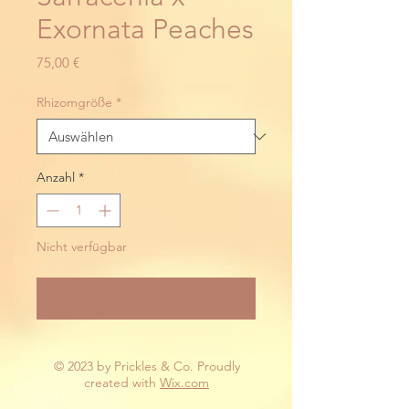
Exornata Peaches
Preis
75,00 €
Rhizomgröße
*
Anzahl
*
Nicht verfügbar
Benachrichtigen lassen
© 2023 by Prickles & Co. Proudly
created with
Wix.com