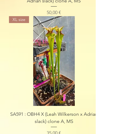
Adrian slack) clone A, MS
Preis
50,00 €
XL size
SA591 : OBH4 X (Leah Wilkerson x Adrian
slack) clone A, MS
Preis
35,00 €