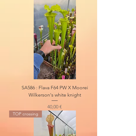
SA586 : Flava F64 PW X Moorei
Wilkerson's white knight
Preis
40,00 €
TOP crossing