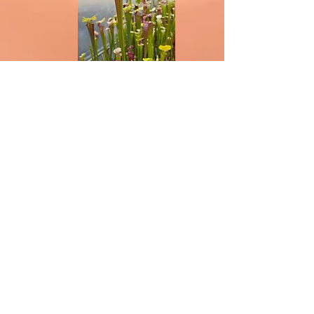
SA585 : 'Iamsatyricon' X 'Atlas'
Nicht verfügbar
Mehr laden
In diesem Abschnitt sind alle Pflanzen auf dem
Foto genau die Pflanzen, die Sie erhalten.