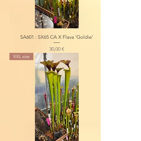
SA601 : SX65 CA X Flava 'Goldie'
Preis
30,00 €
XXL size