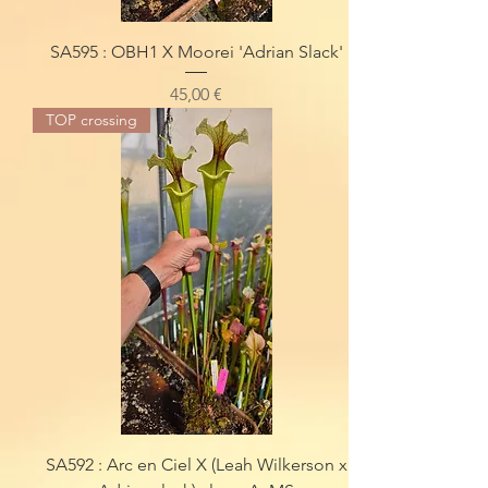
SA595 : OBH1 X Moorei 'Adrian Slack'
Preis
45,00 €
TOP crossing
SA592 : Arc en Ciel X (Leah Wilkerson x